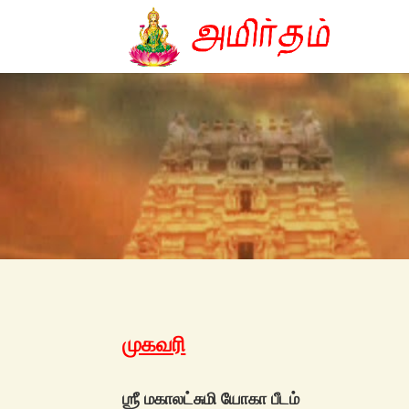
முகவரி
ஶ்ரீ மகாலட்சுமி யோகா பீடம்