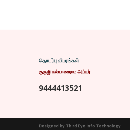
தொடர்பு விபரங்கள்
குருஜி கல்யாணராம அய்யர்
9444413521
Designed by Third Eye Info Technology