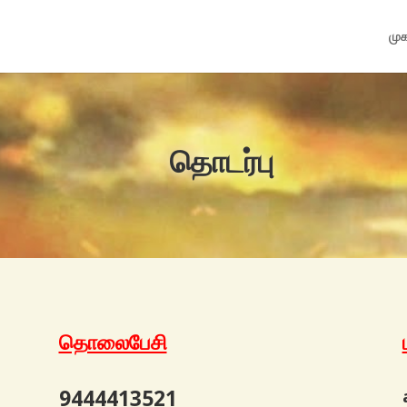
முக
தொடர்பு
தொலைபேசி
9444413521