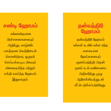
சண்டி ஹோமம்
தன்வந்திரி
ஹோமம்
எல்லாவிதமான
பிரச்சனைகளையும்
தன்வந்திரி ஹோமம்
அழித்து, வாழ்வில்
உங்கள் உடலில் உள்ள எந்த
மகத்தான வெற்றியைக்
வகையான
கொண்டுவர, ஒருவர்
நோய்களையும்
செய்யக்கூடிய மிகவும்
குணப்படுத்தி அதன்
விலையுயர்ந்த மற்றும்
மூலம் உடல் வலிமையை
சக்தி வாய்ந்த ஹோமம்
அதிகரித்து முழு
இதுவாகும்.
ஆரோக்கியத்துடன்
மீட்டெடுக்கப்படுகிறது.