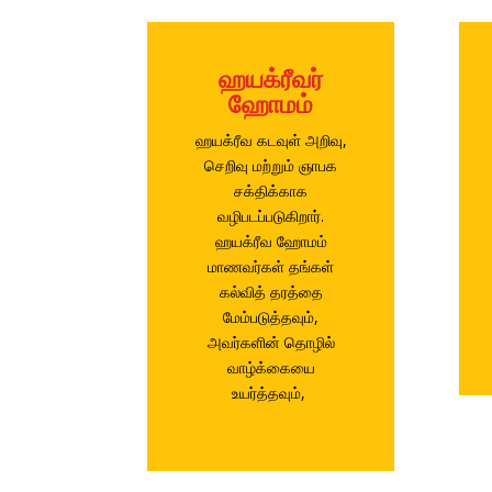
ஹயக்ரீவர்
ஹோமம்
ஹயக்ரீவ கடவுள் அறிவு,
செறிவு மற்றும் ஞாபக
சக்திக்காக
வழிபடப்படுகிறார்.
ஹயக்ரீவ ஹோமம்
மாணவர்கள் தங்கள்
கல்வித் தரத்தை
மேம்படுத்தவும்,
அவர்களின் தொழில்
வாழ்க்கையை
உயர்த்தவும்,