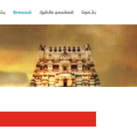
ப்பு
சேவைகள்
ஆன்மீக தகவல்கள்
தொடர்பு