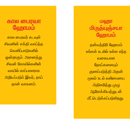
கால பைரவா
மஹா
ஹோமம்
மிருத்யுஞ்சயா
ஹோமம்
கால பைரவர் கடவுள்
சிவனின் சக்தி வாய்ந்த
தன்வந்திரி ஹோமம்
வெளிப்பாடுகளில்
உங்கள் உடலில் உள்ள எந்த
ஒன்றாகும். அனைத்து
வகையான
சிவன் கோவில்களின்
நோய்களையும்
வாயில் காப்பாளராக
குணப்படுத்தி அதன்
அறியப்படும் இவர், நாய்
மூலம் உடல் வலிமையை
தான் வாகனம்.
அதிகரித்து முழு
ஆரோக்கியத்துடன்
மீட்டெடுக்கப்படுகிறது.