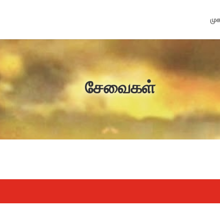
முக
சேவைகள்